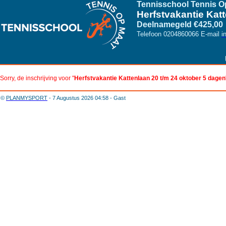
Tennisschool Tennis O
Herfstvakantie Kat
Deelnamegeld €425,00
Telefoon 0204860066 E-mail
i
Sorry, de inschrijving voor "
Herfstvakantie Kattenlaan 20 t/m 24 oktober 5 dagen
©
PLANMYSPORT
- 7 Augustus 2026 04:58 - Gast