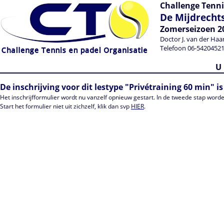
Challenge Tenni
De Mijdrechts
Zomerseizoen 2
Doctor J. van der Haa
Telefoon 06-54204521
U 
De inschrijving voor dit lestype "Privétraining 60 min" is
Het inschrijfformulier wordt nu vanzelf opnieuw gestart. In de tweede stap worde
Start het formulier niet uit zichzelf, klik dan svp
HIER
.